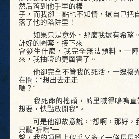
然后落到他手里的樣
子，而我卻一點也不知情，還自己把
落了他的陷阱里！
如果只是意外，那麼我還有希望。
計好的圈套，接下來
會發生什麼，我完全無法預料。一陣
來，我抽噎的更厲害了。
他卻完全不管我的死活，一邊撥弄
在問：“想出去走走
嗎？”
我死命的搖頭，嘴里喊得嗚嗚直響
想要，快點放開我”。
可是他卻故意說，“想啊，那好，我帶
只聽“哢嚓”一
聲，我的項圈上似乎又多了一條長長