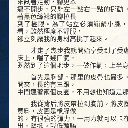
來試著走動，腳更本
邁不開步，只能左一點右一點的挪動
著黑色絲襪的腳拉長
到了極限。為了站立必須繃緊小腿，
看，雖然極度不舒服，
卻立刻讓我的身材高挑了起來。
才走了幾步我就開始享受到了受虐
床上，喘了幾口氣，
既然到了這個地步，一鼓作氣，上半
首先是胸部，那里的皮帶也最多。
開來，長的有三跟，
中間連著兩個皮圈，不用想也知道是
我從背后將皮帶拉到胸前，將皮圈
意料，皮圈是橡膠做
的，有很強的彈力，一用力就可以卡
出，堅挺。我低頭驕