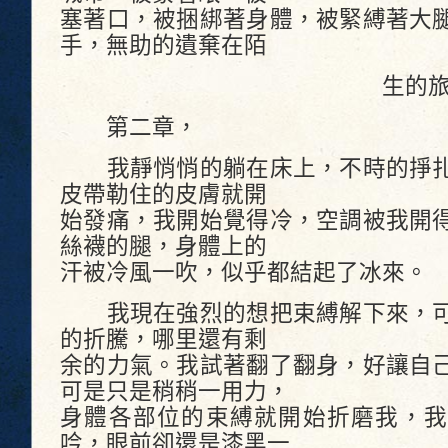
塞著口，被捆綁著身體，被緊縛著大
手，無助的遺棄在陌
生的旅館里
第二章，
我靜悄悄的躺在床上，不時的掙扎
皮帶勒住的皮膚就開
始發痛，我開始覺得冷，空調被我開
絲襪的腿，身體上的
汗被冷風一吹，似乎都結起了冰來。
我現在強烈的想把束縛解下來，可
的折騰，哪里還有剩
余的力氣。我試著翻了翻身，好讓自
可是只是稍稍一用力，
身體各部位的束縛就開始折磨我，我
吟，眼前卻還是漆黑一