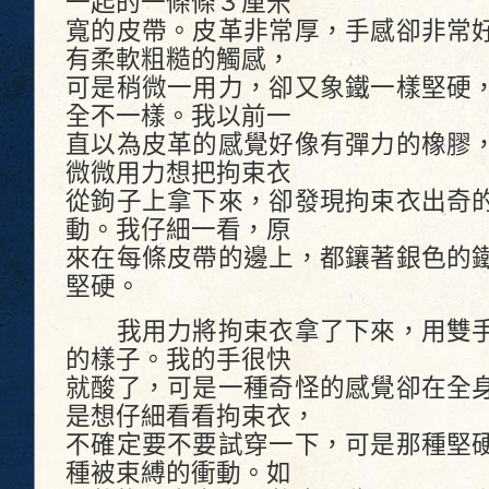
一起的一條條３厘米
寬的皮帶。皮革非常厚，手感卻非常
有柔軟粗糙的觸感，
可是稍微一用力，卻又象鐵一樣堅硬
全不一樣。我以前一
直以為皮革的感覺好像有彈力的橡膠
微微用力想把拘束衣
從鉤子上拿下來，卻發現拘束衣出奇
動。我仔細一看，原
來在每條皮帶的邊上，都鑲著銀色的
堅硬。
我用力將拘束衣拿了下來，用雙手
的樣子。我的手很快
就酸了，可是一種奇怪的感覺卻在全
是想仔細看看拘束衣，
不確定要不要試穿一下，可是那種堅
種被束縛的衝動。如