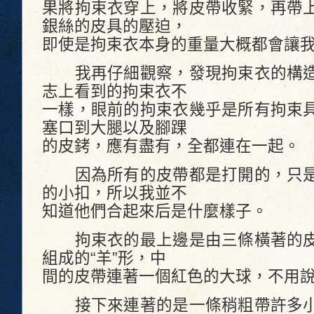
果將拘束衣穿上，將皮帶收緊，再帶
銀絲的皮具的壓迫，
即使是拘束衣本身的重量大概都會讓
我再仔細觀察，發現拘束衣的構造
志上看到的拘束衣不
一樣，眼前的拘束衣幾乎是所有拘束
塞口到大腿以及腳踝
的皮銬，應有盡有，全都連在一起。
因為所有的皮帶都是打開的，只是
的小扣，所以我並不
知道他們合起來后是什麼樣子。
拘束衣的最上邊是由三條橫著的皮
組成的“羊”形，中
間的皮帶連著一個紅色的大球，不用
接下來連著的是一條稍粗帶許多小