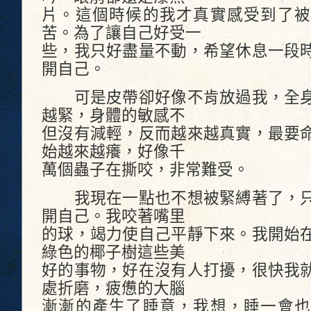
片。這個時候的我才真實感受到了被
苦。為了讓自己好受一
些，我只好盡量不動，希望休息一段
開自己。
可是皮帶卻好像不肯放過我，全身
越緊，身體的敏感不
但沒有減輕，反而越來越真實，最要
始越來越癢，好像千
萬個蟲子在撕咬，非常難受。
我現在一點也不想被緊縛著了，只
開自己。我咬著嘴里
的球，竭力使自己平靜下來。我開始
綠色的椰子樹這些美
好的事物，好在沒有人打擾，很快我
處折磨，疲憊的大腦
漸漸的產生了睡意，我想，睡一會也