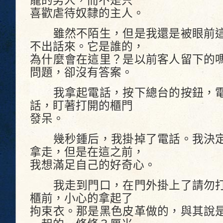
寵的男人，而不是只
喜歡虐待奴隸的主人。
雖然不陌生，但是我還是被眼前這
不出話來。它是誰的，
為什麼會在這里？是以前客人留下的
問題，卻沒有答案。
我拿起電話，按下總台的按鈕，電
話，盯著打開的櫃門
發呆。
幾秒鍾后，我掛掉了電話。我決定
拿走，但是在這之前，
我想滿足自己的好奇心。
我走到門口，在門外掛上了請勿打
櫃前，小心的拿起了
拘束衣。那是黑色皮革做的，與其說