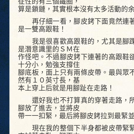
征性的有三個鐵圈，
算是鎖鏈，其實根本沒有太多活動的
再仔細一看，腳皮銬下面竟然連著
是一雙高跟鞋！
我是很喜歡高跟鞋的，尤其是腳踝
是潛意識里的ＳＭ在
作怪吧。不過腳皮銬下連著的高跟鞋
十分小，勉強支撐住
腳底板，面上只有兩條皮帶。最與眾
然有１０英寸長，基
本上穿上后就是用腳趾在走路！
還好我也不打算真的穿著走路，所
腳放了進去，並將皮
帶一一扣緊，最后將腳皮銬拉到最緊
現在我的整個下半身都被皮帶緊緊