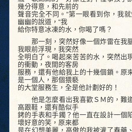
幾分得意，和先前的
聲音完全不同。“第一眼看到你，我就
幽幽的說道，“我
給你特意冰凍的水，你喝了嗎？
那一刻，突然好像一個炸雷在我腦
我眼前浮現，我突然
全明白了。喝起來苦苦的水，突然出
的衝動，夜間的客房
服務，還有他給我上的十幾個鎖。原
是一個人，那個猥褻
的大堂服務生，全是他計劃好的！
他是怎麼看出我喜歡ＳＭ的，難道
高跟鞋，還有酷似手
銬的手表和手鐲？他一直在設計一個
壞好意的笑，原來都
是在幻想美麗，高傲的我被灌了春藥