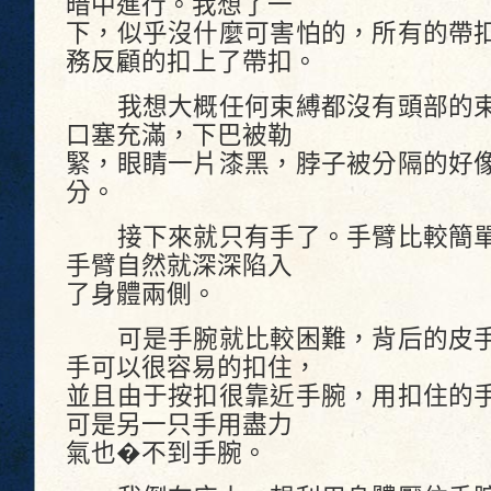
暗中進行。我想了一
下，似乎沒什麼可害怕的，所有的帶
務反顧的扣上了帶扣。
我想大概任何束縛都沒有頭部的束
口塞充滿，下巴被勒
緊，眼睛一片漆黑，脖子被分隔的好
分。
接下來就只有手了。手臂比較簡單
手臂自然就深深陷入
了身體兩側。
可是手腕就比較困難，背后的皮手
手可以很容易的扣住，
並且由于按扣很靠近手腕，用扣住的
可是另一只手用盡力
氣也�不到手腕。