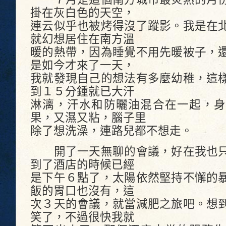
掛在灰白色的天空，
連云似乎也被烤得沒了蹤影。我是在
就幻想居住在南方溫
暖的熱帶，因為睡覺不用先暖被子，
是如今才來了一天，
我就發現自己的想法有多麼幼稚，這
到１５分鍾就已大汗
淋漓，汗水和防曬油混合在一起，身
果，又濕又粘，腦子里
除了想洗澡，連路兒都不想走。
開了一天無聊的會議，好在我也只
到了酒店的時候已經
是下午６點了，太陽依然堅持不懈的
飯的胃口也沒有，這
次３天的會議，就當減肥之旅吧。想
笑了，不過很快我就