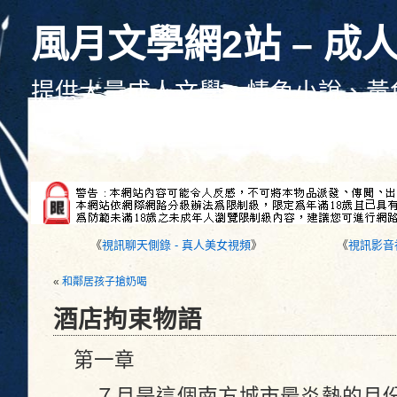
風月文學網2站 – 成
提供大量成人文學、情色小說、黃
性文學、色情文學線上觀看、每天
《
視訊聊天側錄 - 真人美女視頻
》
《
視訊影音
«
和鄰居孩子搶奶喝
酒店拘束物語
第一章
７月是這個南方城市最炎熱的月份