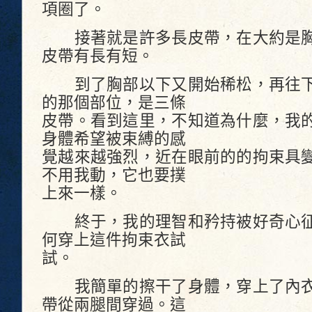
項圈了。
接著就是許多長皮帶，在大約是胸
皮帶有長有短。
到了胸部以下又開始稀松，再往下
的那個部位，是三條
皮帶。看到這里，不知道為什麼，我
身體希望被束縛的感
覺越來越強烈，近在眼前的的拘束具
不用我動，它也要撲
上來一樣。
終于，我的理智和矜持被好奇心征
何穿上這件拘束衣試
試。
我簡單的擦干了身體，穿上了內衣
帶從兩腿間穿過。這