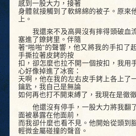
感到一股大力，接著
身體就接觸到了軟綿綿的被子。原來
上。
我還來不及高興沒有摔得頭破血流
塞進了鐐銬里。伴隨
著“啪啪”的聲響，他又將我的手扣了
手撕拉著皮銬的按
扣，卻怎麼也拉不開一個按扣，我用
心好像掉進了冰窖：
天啊，他在我的左右皮手銬上各上了
鑰匙，我自己是無論
如何再也打不開束縛了，我現在是徹
他還沒有停手，一股大力將我翻了
面被暴露在他面前，
而我卻什麼也看不見。他開始從頭到
輕微金屬碰撞的聲音。