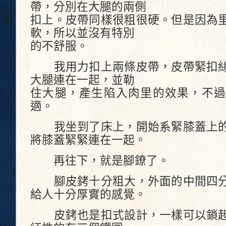
帶，分別在大腿的兩側
扣上。皮帶同樣很粗很硬。但是因為
軟，所以並沒有特別
的不舒服。
我用力扣上兩條皮帶，皮帶緊扣絲
大腿連在一起，並勒
住大腿，產生陷入肉里的效果，不過
適。
我坐到了床上，開始系緊膝蓋上的
將膝蓋緊緊連在一起。
再往下，就是腳鐐了。
腳皮銬十分粗大，外面的中間四分
給人十分厚實的感覺。
皮銬也是扣式設計，一樣可以鎖起