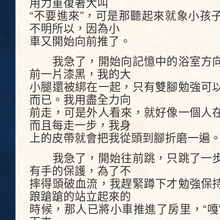
用力重復著大叫
“不要進來”，可是那聽起來就象小孩
不明所以，因為小
車又開始向前推了。
我急了，開始向記憶中的浴室方向
前一片漆黑，我的大
小腿還被綁在一起，只有雙腳勉強可
而已。我用盡全力向
前走，可是外人看來，就好像一個人
而且每走一步，我身
上的皮帶就會把我從頭到腳折磨一遍
我急了，開始往前跳，只跳了一步
有手的保護，為了不
摔得頭破血流，我趕緊蹲下才勉強保
踉蹌蹌的站立起來的
時候，那人已將小車推進了房里，“嘎