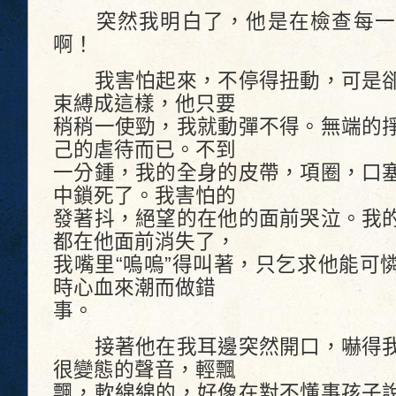
突然我明白了，他是在檢查每一
啊！
我害怕起來，不停得扭動，可是卻
束縛成這樣，他只要
稍稍一使勁，我就動彈不得。無端的
己的虐待而已。不到
一分鍾，我的全身的皮帶，項圈，口
中鎖死了。我害怕的
發著抖，絕望的在他的面前哭泣。我
都在他面前消失了，
我嘴里“嗚嗚”得叫著，只乞求他能可
時心血來潮而做錯
事。
接著他在我耳邊突然開口，嚇得我
很變態的聲音，輕飄
飄，軟綿綿的，好像在對不懂事孩子