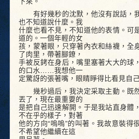
下來。
有好幾秒的沈默，他沒有說話，我
也不知道說什麼。我
什麼也看不見，不知道他的表情。可
道的。一個年輕的女
孩，蒙著眼，只穿著內衣和絲襪，全
了肉里，帶著腳鐐，
手被反銬在身后，嘴里塞著大大的球
的口水……我想他一
定驚訝的張著嘴，眼睛睜得比看見自
幾秒過后，我決定采取主動。既然
丟了，現在最重要的
是把自己迅速解開。于是我站直身體
不在乎的樣子，對著
他的方向“嗚嗚”的叫著。我故意裝得
不希望他繼續在這