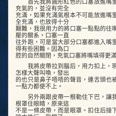
首先我將圓形紅色的口塞放進嘴里
充氣的，並沒有完全
充滿，如果充滿氣根本不可能放進嘴
全充滿，也放得十分
艱難，我很用力的將口塞一點點的往
壓的關系，口塞一直
往外跑，可是當大部分口塞都進入嘴
得有些困難。因為口
腔的自然關閉，充氣口塞將嘴填得更
我將皮帶拉到腦后，用力扣上，現
怎樣大聲叫喚，發出
的也只是鼻子唔唔的聲音，連舌頭也
一點力都使不上。
另外兩跟皮帶一根勒住下巴，讓我
根罩住眼睛，原來這
不是一條皮帶，而是眼罩。扣住后接