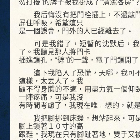
勿打擾”的牌子被我掛成了“清潔客房”
我后悔沒有把門栓插上，不過敲門
屏住呼吸，希望這只
是一個誤會，門外的人已經離去了。
可是我錯了，短暫的沈默后，我
了。我聽見那人將門卡
插進鎖孔，“劈”的一聲，電子門鎖開了
這下我陷入了恐慌，天哪，我可不
這樣，太丟人了。我
顧不得身體的不適，用盡力氣一個仰
一陣疼痛，可是我沒
有時間考慮了，我現在唯一想的，就
我把腳挪到床邊，想站起來。可是
腳上鎖著１０寸的高
跟鞋。我現在只有腳趾著地，雙手又