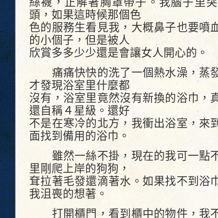
絲襪，正解著胸罩帶子。我腦子里突
頭，如果這時候那個色
色的服務生看見我，大概鼻子也要噴
的小個子，但是被人
欣賞多多少少還是會讓女人開心的。
痛痛快快的洗了一個熱水澡，蒸發
才發現浴室里什麼都
沒有，浴室里竟然沒有新換的浴巾，
還自稱４星級。還好
不是在寒冷的北方，我衝出浴室，來
面找到備用的浴巾。
雖然一絲不掛，現在的我可一點不
里剛爬上岸的狗狗，
耷拉著毛發還滴著水。如果找不到浴
我沮喪的想著。
打開櫃門，看到櫃中的物件，我不