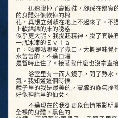
迅速脫掉了高跟鞋，腳踩在踏實的
的身體好像軟掉的棉
花，真想立刻賴在地上不起來了。不
上軟綿綿的床的誘惑
似乎更大呢。我提起精神，脫了套裝
一瓶冰凍的Ｅｖｉａ
ｎ，咕嘟咕嘟喝了幾口，大概是味覺
水苦苦的，不過口渴
是暫時止住了。接著我什麼也沒拿直
浴室里有一面大鏡子，開了熱水，
氣。我知道這個時候
鏡子里的我是最美的，蒙朧的霧氣掩
好像神話里的仙女。
不過現在的我卻更象色情電影明星
全裸的身體，黑色的