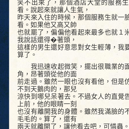
笑不出來了，那個酒店大堂的服務生
看。說起來就讓人生氣，
昨天來入住的時候，那個服務生就一
看。如果他又高又帥
也就罷了，偏偏他看起來最多也就１
我說話還得�著頭，
這樣的男生還好意思對女生輕薄，我
算了。
我迅速收起微笑，擺出很職業的面
角，昂著頭從他的面
前走過。雖然一眼也沒有看他，但是
不到天鵝肉的，那兒
涼快到哪兒呆著去。不過女人的直覺
上前，他的眼睛一刻
也沒有離開我的身體。雖然我滿臉的
毛毛的。算了，還有
兩天就離開了，讓他看去吧，可憐蟲