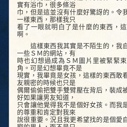
實有浴巾，很多條浴
巾，但是這並沒有什麼好驚訝的。令
一樣東西，那樣我只
看了一眼就明白了是什麼的東西，這
啊。
這樣東西我其實是不陌生的，我自
一些ＳＭ的網站，有
時也幻想過成為ＳＭ圖片里被緊緊束
角。可是幻想畢竟不是
現實，我畢竟是女孩，這樣的東西敢
友親密的時候也只是
偶爾偷偷把雙手雙臂壓在背后，裝成
好如果讓男友知道，
只會讓他覺得我不是個好女孩。而我
的尊重和肯定對我來
說很重要。況且我更希望找的是個愛