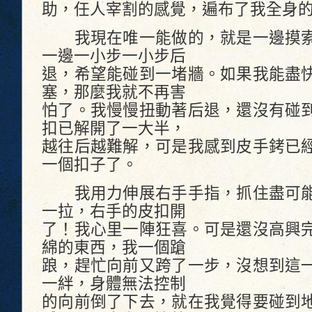
助，任人宰割的感覺，遍布了我全身
我現在唯一能做的，就是一邊摸索
一邊一小步一小步后
退，希望能碰到一堵牆。如果我能盡
塞，那麼我就不再害
怕了。我慢慢扭動著后退，還沒有碰
扣已解開了一大半，
越往后越難解，可是我感到皮手銬已
一個扣子了。
我用力伸展右手手指，抓住盡可能
一拉，右手的皮扣開
了！我心里一陣狂喜。可是還沒高興
綿的東西，我一個蹌
踉，趕忙向前又跨了一步，沒想到這
一絆，身體無法控制
的向前倒了下去，就在我覺得要碰到