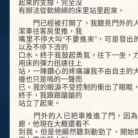
起來的支撐，完全沒
有辦法從軟綿綿的床里站里起來。
門已經被打開了，我聽見門外的人
潔車往客房里推，我
嘴里不停大叫“不要進來”，可是發出
以及不停下流的
口水。終于我鼓起勇氣，往下一坐，
用床的彈力迅速往上
站，一陣鑽心的疼痛讓我不由自主的
邊也只是嗚的一聲而
已。我的眼淚不受控制的衝出了眼眶
終于，我踉踉蹌蹌的
站立了起來。
門外的人已把車推進了門，因為
廊，他現在大概還看不
到我。但是他顯然聽到動勁了，開始問