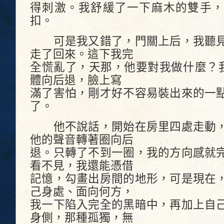
得刺激。我舒緩了一下麻木的雙手，
扣。
可是我又錯了，門關上后，我聽見
走了回來。這下我完
全慌亂了，天那，他要對我做什麼？我
體向后退，臉上寫
滿了害怕，剛才好不容易裝出來的一
了。
他不說話，開始在房里四處走動，
他的聲音轉著圈向后
退。只轉了不到一圈，我的方向感就
看不見，我還能憑借
記憶，勾畫出房間的地形，可是現在
己身處、面向何方，
我一下陷入完全的黑暗中，再加上自
身側，那種孤獨，無