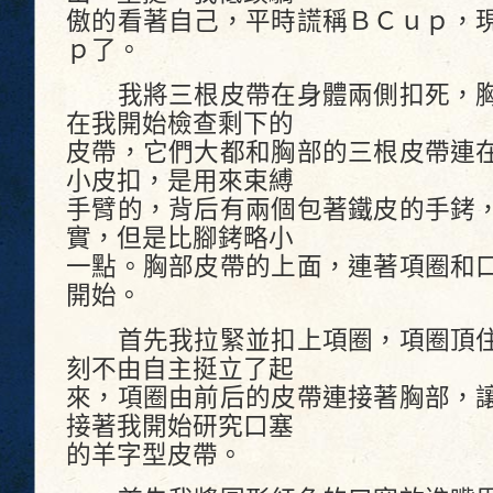
傲的看著自己，平時謊稱ＢＣｕｐ，
ｐ了。
我將三根皮帶在身體兩側扣死，胸
在我開始檢查剩下的
皮帶，它們大都和胸部的三根皮帶連
小皮扣，是用來束縛
手臂的，背后有兩個包著鐵皮的手銬
實，但是比腳銬略小
一點。胸部皮帶的上面，連著項圈和
開始。
首先我拉緊並扣上項圈，項圈頂住
刻不由自主挺立了起
來，項圈由前后的皮帶連接著胸部，
接著我開始研究口塞
的羊字型皮帶。