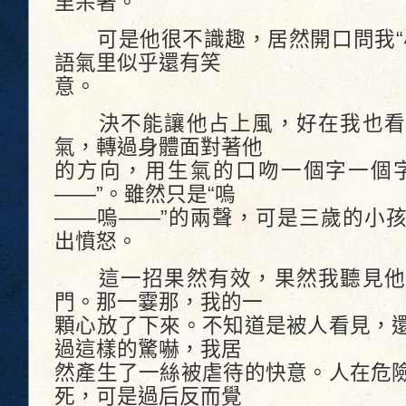
里呆著。
可是他很不識趣，居然開口問我“小
語氣里似乎還有笑
意。
決不能讓他占上風，好在我也看
氣，轉過身體面對著他
的方向，用生氣的口吻一個字一個字
——”。雖然只是“嗚
——嗚——”的兩聲，可是三歲的小
出憤怒。
這一招果然有效，果然我聽見他
門。那一霎那，我的一
顆心放了下來。不知道是被人看見，
過這樣的驚嚇，我居
然產生了一絲被虐待的快意。人在危
死，可是過后反而覺