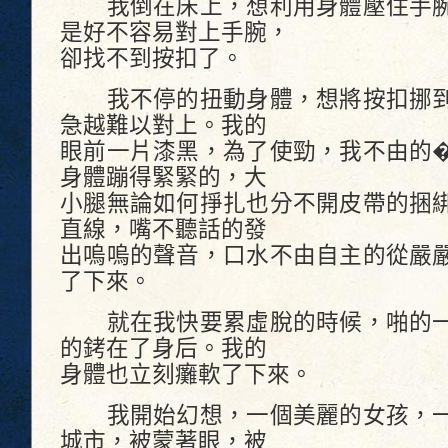
我倒在床上，想利用身體壓住手腕
是好不容易對上手腕，
卻找不到按扣了。
我不停的扭動身體，想將按扣挪到
急越難以對上。我的
眼前一片漆黑，為了使勁，我不由的
身體蹦得緊緊的，大
小腿無論如何掙扎也分不開皮帶的捆
直線，嘴不聽話的發
出嗚嗚的聲音，口水不由自主的從嚴
了下來。
就在我快要累虛脫的時候，啪的一
的銬在了身后。我的
身體也立刻癱軟了下來。
我開始幻想，一個美麗的女孩，一
城市，被蒙著眼，被