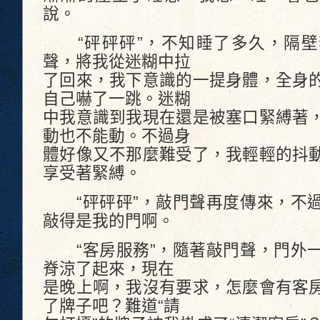
說。
“砰砰砰”，不知睡了多久，隔壁
聲，將我從迷糊中拉
了回來，我下意識的一提身體，全身
自己嚇了一跳。迷糊
中我意識到我現在還是被塞口緊縛著
動也不能動。不過身
體好像又不那麼難受了，我輕輕的抖
享受著緊縛。
“砰砰砰”，敲門聲再度傳來，不過
敲得是我的門啊。
“客房服務”，隨著敲門聲，門外一
脊涼了起來，現在
是晚上啊，我沒有要求，怎麼會有客
了牌子吧？難道“請