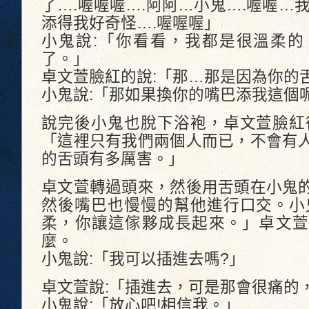
了….喔喔喔….阿阿…小鬼….喔喔…
添得我好奇怪….喔喔喔」
小鬼說:「你看看，我都是很溫柔的
了。」
卓文萱臉紅的說:「那…那是因為你的
小鬼說:「那如果換你的嘴巴添我這個
說完後小鬼也脫下浴袍，卓文萱臉紅
「這裡只有我們兩個人而已，不會有
的舌頭有多厲害。」
卓文萱轉過頭來，然後用舌頭在小鬼
然後嘴巴也慢慢的幫他進行口交。小
柔，你讓這傢夥成長起來。」卓文萱
麼。
小鬼說:「我可以插進去嗎?」
卓文萱說:「插進去，可是那會很痛的
小鬼說:「放心吧!相信我。」