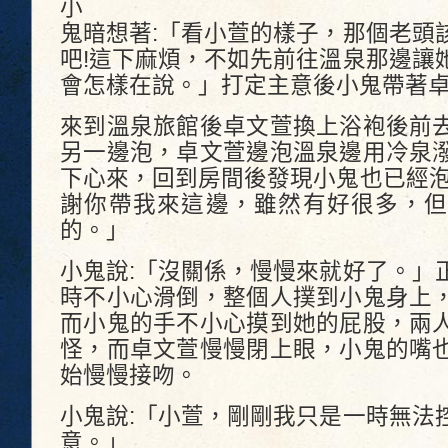
小
鬼暗想著:「看小萱的樣子，那個老頭
吧!這下麻煩，不如先前往溫泉那邊讓
會怎樣在說。」打定主意後小鬼帶著
來到溫泉旅館後卓文萱換上浴袍後前
另一邊泡，卓文萱邊泡溫泉邊用冷泉
下心來，回到房間後發現小鬼也已經泡
謝你帶我來這邊，雖然有好很多，但
的。」
小鬼說:「沒關係，慢慢來就好了。」
時不小心滑倒，整個人撲到小鬼身上
而小鬼的手不小心摸到她的屁股，兩
怪，而卓文萱慢慢閉上眼，小鬼的嘴
始慢慢接吻。
小鬼說:「小萱，剛剛我只是一時無法
意。」