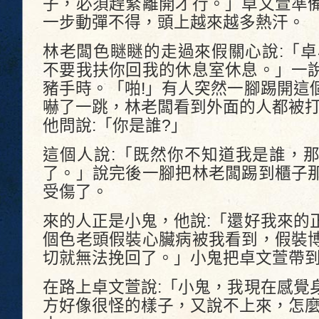
子，必須趕緊離開才行。」卓文萱準
一步動彈不得，頭上越來越多熱汗。
林老闆色瞇瞇的走過來假關心說:「卓
不要我扶你回我的休息室休息。」一
豬手時。「啪!」有人突然一腳踢開這
嚇了一跳，林老闆看到外面的人都被
他問說:「你是誰?」
這個人說:「既然你不知道我是誰，
了。」說完後一腳把林老闆踢到櫃子
受傷了。
來的人正是小鬼，他說:「還好我來的
個色老頭假裝心臟病被我看到，假裝
切就無法挽回了。」小鬼把卓文萱帶
在路上卓文萱說:「小鬼，我現在感覺
方好像很怪的樣子，又說不上來，怎麼