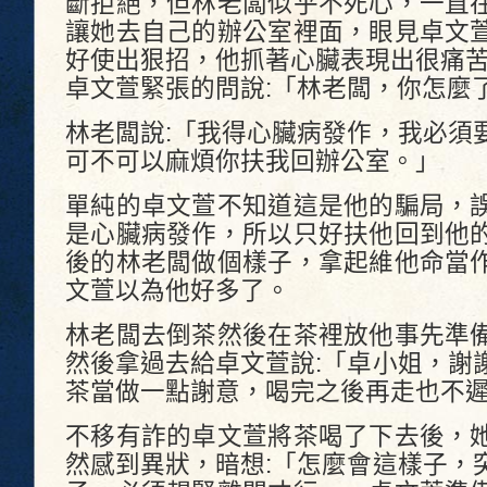
斷拒絕，但林老闆似乎不死心，一直
讓她去自己的辦公室裡面，眼見卓文
好使出狠招，他抓著心臟表現出很痛
卓文萱緊張的問說:「林老闆，你怎麼
林老闆說:「我得心臟病發作，我必須
可不可以麻煩你扶我回辦公室。」
單純的卓文萱不知道這是他的騙局，
是心臟病發作，所以只好扶他回到他
後的林老闆做個樣子，拿起維他命當
文萱以為他好多了。
林老闆去倒茶然後在茶裡放他事先準
然後拿過去給卓文萱說:「卓小姐，謝
茶當做一點謝意，喝完之後再走也不
不移有詐的卓文萱將茶喝了下去後，
然感到異狀，暗想:「怎麼會這樣子，