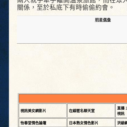
兩人就手牽手離開溫泉旅館，而在眾
關係，至於私底下有時偷偷約會。
明星偶像
直播 
視訊美女網影片
在線匿名聊天室
視訊
怡春堂情色論壇
日本熟女情色影片
洪爺