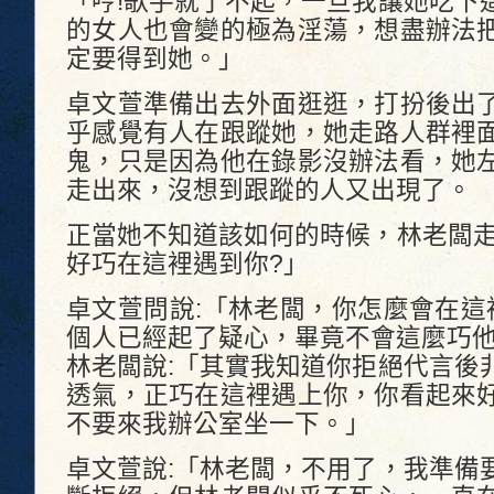
「哼!歌手就了不起，一旦我讓她吃下
的女人也會變的極為淫蕩，想盡辦法
定要得到她。」
卓文萱準備出去外面逛逛，打扮後出
乎感覺有人在跟蹤她，她走路人群裡
鬼，只是因為他在錄影沒辦法看，她
走出來，沒想到跟蹤的人又出現了。
正當她不知道該如何的時候，林老闆走
好巧在這裡遇到你?」
卓文萱問說:「林老闆，你怎麼會在這
個人已經起了疑心，畢竟不會這麼巧
林老闆說:「其實我知道你拒絕代言後
透氣，正巧在這裡遇上你，你看起來
不要來我辦公室坐一下。」
卓文萱說:「林老闆，不用了，我準備