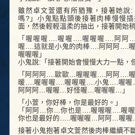
雖然卓文萱還有所猶豫，接著她說:
嗎?」小鬼點點頭後接著肉棒慢慢插
面，然後輕輕溫柔的抽出，接著開始
「喔喔喔….喔喔….喔喔喔….阿阿
喔….這就是小鬼的肉棒….阿阿阿….
喔喔喔」
小鬼說:「接著開始會慢慢大力一點，
「阿阿阿….歐歐…喔喔喔….阿阿….
暖….喔喔喔….喔喔喔….小鬼….喔喔
阿阿阿…喔喔…好怪喔…喔喔喔…」
「小萱，你好棒，你是最好的。」
「阿阿…你…你也是….喔喔喔….喔
你也是最好的…..喔喔喔…阿阿…喔喔
接著小鬼抱著卓文萱然後肉棒繼續不