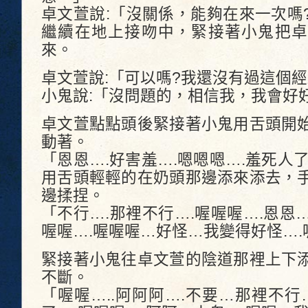
卓文萱說:「沒關係，能夠在來一次嗎
繼續在地上接吻中，緊接著小鬼把卓
來。
卓文萱說:「可以嗎?我還沒有過這個
小鬼說:「沒問題的，相信我，我會好
卓文萱點點頭後緊接著小鬼用舌頭開
動著。
「恩恩….好害羞….嗯嗯嗯….羞死人
用舌頭輕輕的在奶頭那邊添來添去，
邊揉捏。
「不行….那裡不行….喔喔喔….恩恩…
喔喔….喔喔喔…好怪…我變得好怪….
緊接著小鬼往卓文萱的陰道那裡上下
不斷。
「喔喔…..阿阿阿….不要…那裡不行