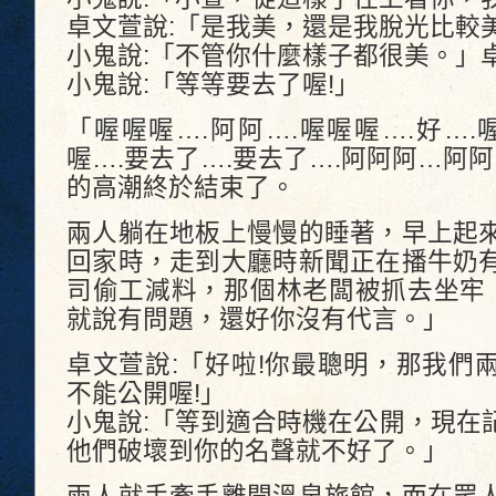
卓文萱說:「是我美，還是我脫光比較
小鬼說:「不管你什麼樣子都很美。」
小鬼說:「等等要去了喔!」
「喔喔喔….阿阿….喔喔喔….好….
喔….要去了….要去了….阿阿阿…阿阿
的高潮終於結束了。
兩人躺在地板上慢慢的睡著，早上起
回家時，走到大廳時新聞正在播牛奶
司偷工減料，那個林老闆被抓去坐牢，
就說有問題，還好你沒有代言。」
卓文萱說:「好啦!你最聰明，那我們
不能公開喔!」
小鬼說:「等到適合時機在公開，現在
他們破壞到你的名聲就不好了。」