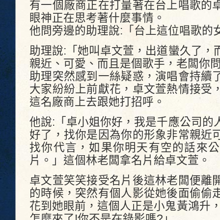
有一個廠商正在打量著在台上唱歌的
眼神正在思考著什麼事情。
他問旁邊的助理說:「台上這位唱歌的
助理說:「她叫卓文萱，出道蠻久了，
親近、可愛、而且是個歌手，老闆你問
助理突然感到一絲疑惑，演唱會持續
大家紛紛上前獻花，卓文萱熱情接受
這名廠商上去跟她打招呼。
他說:「卓小姐你好，我是千應公司的
好了，找你是因為你的形象非常親近
找你代言，如果你明天有空的話來公
片。」這個林老闆拿名片給卓文萱。
卓文萱笑笑接受名片後這林老闆便離
的時候，突然有個人影從她後面偷偷
花到她眼前，這個人正是小鬼黃鴻升，
怎麼來了!你不是在錄影嗎?」