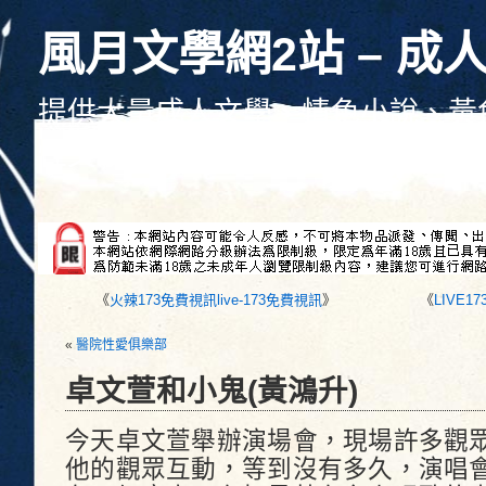
風月文學網2站 – 成
提供大量成人文學、情色小說、黃
性文學、色情文學線上觀看、每天
《
火辣173免費視訊live-173免費視訊
》
《
LIVE1
«
醫院性愛俱樂部
卓文萱和小鬼(黃鴻升)
今天卓文萱舉辦演場會，現場許多觀
他的觀眾互動，等到沒有多久，演唱