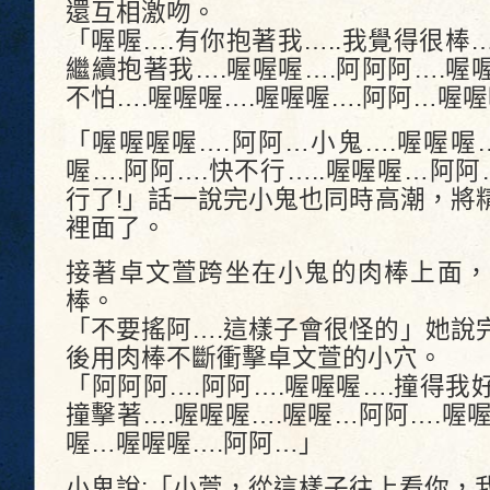
還互相激吻。
「喔喔….有你抱著我…..我覺得很棒…
繼續抱著我….喔喔喔….阿阿阿….
不怕….喔喔喔….喔喔喔….阿阿…喔
「喔喔喔喔….阿阿…小鬼….喔喔喔
喔….阿阿….快不行…..喔喔喔…阿阿
行了!」話一說完小鬼也同時高潮，將
裡面了。
接著卓文萱跨坐在小鬼的肉棒上面，
棒。
「不要搖阿….這樣子會很怪的」她說
後用肉棒不斷衝擊卓文萱的小穴。
「阿阿阿….阿阿….喔喔喔….撞得
撞擊著….喔喔喔….喔喔…阿阿….喔
喔…喔喔喔….阿阿…」
小鬼說:「小萱，從這樣子往上看你，