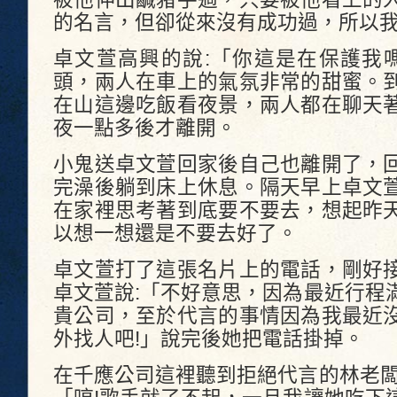
的名言，但卻從來沒有成功過，所以
卓文萱高興的說:「你這是在保護我
頭，兩人在車上的氣氛非常的甜蜜。
在山這邊吃飯看夜景，兩人都在聊天
夜一點多後才離開。
小鬼送卓文萱回家後自己也離開了，
完澡後躺到床上休息。隔天早上卓文
在家裡思考著到底要不要去，想起昨
以想一想還是不要去好了。
卓文萱打了這張名片上的電話，剛好
卓文萱說:「不好意思，因為最近行程
貴公司，至於代言的事情因為我最近
外找人吧!」說完後她把電話掛掉。
在千應公司這裡聽到拒絕代言的林老闆