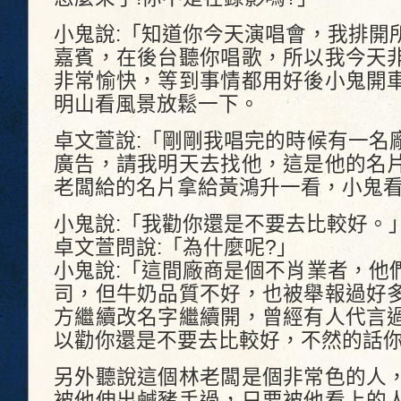
小鬼說:「知道你今天演唱會，我排開
嘉賓，在後台聽你唱歌，所以我今天
非常愉快，等到事情都用好後小鬼開
明山看風景放鬆一下。
卓文萱說:「剛剛我唱完的時候有一名
廣告，請我明天去找他，這是他的名
老闆給的名片拿給黃鴻升一看，小鬼
小鬼說:「我勸你還是不要去比較好。
卓文萱問說:「為什麼呢?」
小鬼說:「這間廠商是個不肖業者，他
司，但牛奶品質不好，也被舉報過好
方繼續改名字繼續開，曾經有人代言
以勸你還是不要去比較好，不然的話
另外聽說這個林老闆是個非常色的人
被他伸出鹹豬手過，只要被他看上的